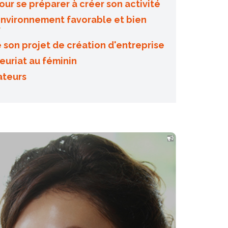
our se préparer à créer son activité
environnement favorable et bien
r
 son projet de création d'entreprise
euriat au féminin
ateurs