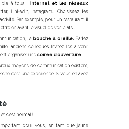
ble à tous :
Internet et les réseaux
er, Linkedin, Instagram… Choisissez les
tivité. Par exemple, pour un restaurant, il
ttre en avant le visuel de vos plats…
mmunication, le
bouche à oreille.
Parlez
ille, anciens collègues…Invitez-les à venir
ment organiser une
soirée d’ouverture
.
mbreux moyens de communication existent,
cherche c’est une expérience. Si vous en avez
té
 et c’est normal !
important pour vous, en tant que jeune