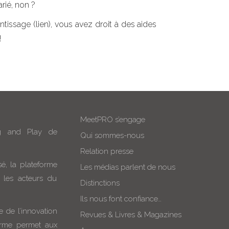
rié, non ?
ntissage (lien), vous avez droit à des aides
!
MeetPRO s’engage
g and Play de
Qui sommes-nous
Relation presse
é, la plateforme
Les médias parlent de nous
 les acteurs du
Distinctions
Ils nous font confiance…
e de l’innovation
Revues & Livres & Magazines
forme permet aux