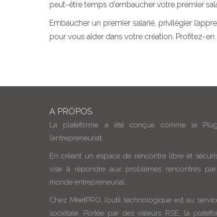
peut-être temps d’embaucher votre premier sala
Embaucher un premier salarié, privilégier l’appre
pour vous aider dans votre création. Profitez-en 
A PROPOS
La plateforme a été conçue comme le Plu
l’entrepreneuriat.
En créant un espace de rencontre libre et sécuris
vise à répondre aux problèmes rencontrés par
monde entrepreneurial.
Chez MeetPRO, l’outil technologique est au servic
sociétale. Portée par des valeurs RSE, la plate