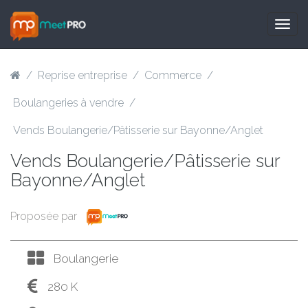
Togg
navig
/
Reprise entreprise
/
Commerce
/
Boulangeries à vendre
/
Vends Boulangerie/Pâtisserie sur Bayonne/Anglet
Vends Boulangerie/Pâtisserie sur
Bayonne/Anglet
Proposée par
Boulangerie
280 K