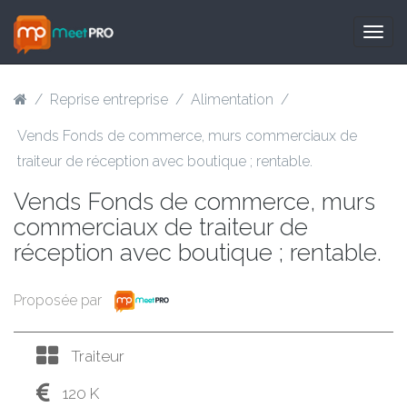
Togg
navig
/
Reprise entreprise
/
Alimentation
/
Vends Fonds de commerce, murs commerciaux de
traiteur de réception avec boutique ; rentable.
Vends Fonds de commerce, murs
commerciaux de traiteur de
réception avec boutique ; rentable.
Proposée par
Traiteur
120 K