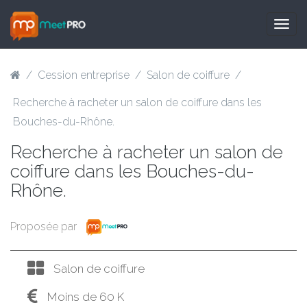
Togg
navig
/
Cession entreprise
/
Salon de coiffure
/
Recherche à racheter un salon de coiffure dans les
Bouches-du-Rhône.
Recherche à racheter un salon de
coiffure dans les Bouches-du-
Rhône.
Proposée par
Salon de coiffure
Moins de 60 K